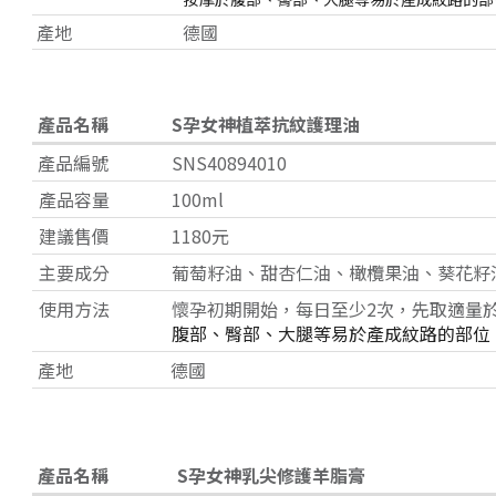
產地
德國
產品名稱
S孕女神植萃抗紋護理油
產品編號
SNS40894010
產品容量
100ml
建議售價
1180元
主要成分
葡萄籽油、甜杏仁油、橄欖果油、葵花籽
使用方法
懷孕初期開始，每日至少2次，先取適量
腹部、臀部、大腿等易於產成紋路的部位
產地
德國
產品名稱
S孕女神乳尖修護羊脂膏