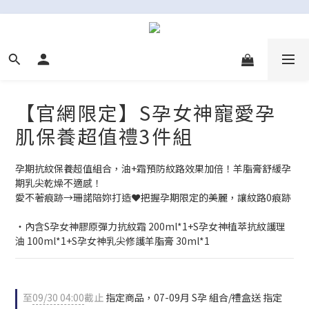
【官網限定】S孕女神寵愛孕
肌保養超值禮3件組
孕期抗紋保養超值組合，油+霜預防紋路效果加倍！羊脂膏舒緩孕
期乳尖乾燥不適感！
愛不著痕跡→珊諾陪妳打造❤把握孕期限定的美麗，讓紋路0痕跡
‧內含S孕女神膠原彈力抗紋霜 200ml*1+S孕女神植萃抗紋護理
油 100ml*1+S孕女神乳尖修護羊脂膏 30ml*1
至
09/30 04:00
截止
指定商品，07-09月 S孕 組合/禮盒送 指定