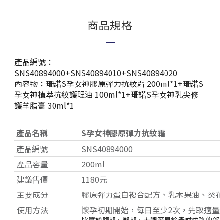
商品規格
—
產品編號：
SNS40894000+SNS40894010+SNS40894020
內容物：
珊諾S孕女神膠原彈力抗紋霜 200ml*1+
珊諾S
孕女神植萃抗紋護理油 100ml*1
+
珊諾S孕女神乳尖修
護羊脂膏 30ml*1
產品名稱
S孕女神膠原彈力抗紋霜
產品編號
SNS40894000
產品容量
200ml
建議售價
1180元
主要成分
膠原彈力蛋白複合配方、乳木果油、葵
使用方法
懷孕初期開始，每日至少2次，先取適
按摩於腹部、臀部、大腿等易於產成紋路的部