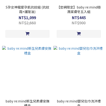
S孕女神寵愛孕肌抗紋組 (抗紋
【官網限定】baby re:mind極
霜+護理油)
潤潔膚皂五入組
NT$1,099
NT$445
NT$2,660
NT$900
baby re:mind新生兒柔膚安撫
baby re:mind嬰兒包巾洗沐禮
禮盒
盒