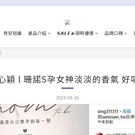
育兒知識
產品介紹
𝙎𝘼𝙇𝙀🔥限時優惠
品牌口碑
膩
心穎 l 珊諾S孕女神淡淡的香氣 
2023-09-25