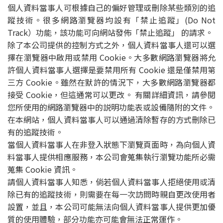
個人資料當事人可根據自己的偏好管理或刪除某些類別的追
蹤技術。很多網路瀏覽器均設有「禁止追蹤」(Do Not
Track）功能，該功能可向網站發佈「禁止追蹤」 的請求。
除了本公司提供的控制方式之外，個人資料當事人還可以選
擇在瀏覽器中啟用或禁用 Cookie。大多數網路瀏覽器將允
許個人資料當事人選擇是要禁用所有 Cookie 還是僅禁用第
三方 Cookie。雖然在默許的情況下，大多數網路瀏覽器都
接受 Cookie，但這通常可以更改。 有關詳細資訊，請參閱
您所使用的網路瀏覽器中的説明功能表或設備隨附的文件。
在本網站，個人資料當事人可以通過清除暫存的方式刪除已
有的追蹤技術。
當個人資料當事人在非登入狀態下瀏覽頁面時，為向個人資
料當事人提供相應服務，本公司會蒐集執行瀏覽功能所必需
蒐集 Cookie 資訊。
請個人資料當事人知悉，倘若個人資料當事人拒絕使用或清
除已有的追蹤技術，則需要在每一次訪問時親自更改使用者
設置，並且，本公司可能無法向個人資料當事人提供更加優
質的使用體驗，部分功能亦可能會無法正常運作。